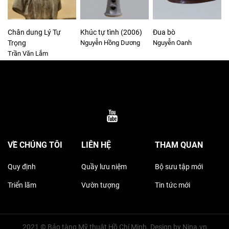
Chân dung Lý Tự
Khúc tự tình (2006)
Đua bò
Trọng
Nguyễn Hồng Dương
Nguyễn Oanh
Trần Văn Lắm
VỀ CHÚNG TÔI
LIÊN HỆ
THAM QUAN
Quy định
Quầy lưu niệm
Bộ sưu tập mới
Triển lãm
Vườn tượng
Tin tức mới
2021 © Bảo tàng Mỹ thuật Hồ Chí Minh. Design by
Nina.vn