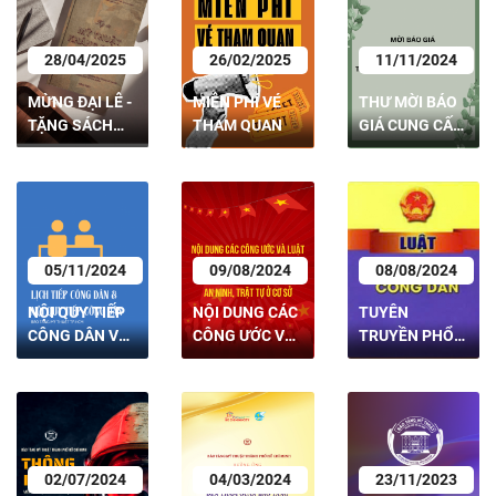
28/04/2025
26/02/2025
11/11/2024
MỪNG ĐẠI LỄ -
MIỄN PHÍ VÉ
THƯ MỜI BÁO
TẶNG SÁCH
THAM QUAN
GIÁ CUNG CẤP
TRI ÂN
DỊCH VỤ VỆ
SINH TẠI BẢO
TÀNG MỸ
THUẬT TP.HCM
05/11/2024
09/08/2024
08/08/2024
NỘI QUY TIẾP
NỘI DUNG CÁC
TUYÊN
CÔNG DÂN VÀ
CÔNG ƯỚC VÀ
TRUYỀN PHỔ
LỊCH TIẾP
LUẬT LỰC
BIẾN TRONG
CÔNG DÂN
LƯỢNG THAM
CBCCVC VỀ
GIA BẢO VỆ AN
LUẬT CĂN
NINH, TRẬT TỰ
CƯỚC
Ở CƠ SỞ
02/07/2024
04/03/2024
23/11/2023