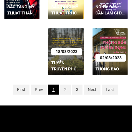
06/10/2023
BẢO TÀNG MỸ
BẢO TÀNG MỸ
NGƯỜI DÂN
THUẬT THÀNH
THUẬT TP.HCM
CẦN LÀM GI ĐỂ
TRIỆU TẬP CÁC
PHỐ HỒ CHÍ
HƯỞNG ỨNG
KHÔNG BỊ XÓA
THÍ SINH
MINH THÔNG
HOẠT ĐỘNG LỄ
THÔNG TIN
TRÚNG TUYỂN
BÁO
HỘI ÁO DÀI
THƯƠNG TRÚ
VÒNG 2
2024.
18/08/2023
02/08/2023
TUYÊN
TRUYỀN PHỔ
THÔNG BÁO
BIẾN TRONG
CBCCVC VÀ
NHÂN DÂN VỀ
First
Prev
1
2
3
Next
Last
NỘI DUNG
CÔNG ƯỚC
CHỐNG TRA
TẤN VÀ PL VN
VỀ PHÒNG
CHỐNG TRA
TẤN 2022