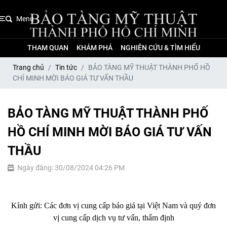
Menu
THAM QUAN
KHÁM PHÁ
NGHIÊN CỨU & TÌM HIỂU
Trang chủ
Tin tức
BẢO TÀNG MỸ THUẬT THÀNH PHỐ HỒ
CHÍ MINH MỜI BÁO GIÁ TƯ VẤN THẦU
BẢO TÀNG MỸ THUẬT THÀNH PHỐ
HỒ CHÍ MINH MỜI BÁO GIÁ TƯ VẤN
THẦU
Ngày đăng: 30/08/2024 04:26 PM
Kính gửi: Các đơn vị cung cấp báo giá tại Việt Nam và quý đơn
vị cung cấp dịch vụ tư vấn, thẩm định