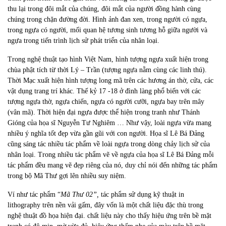
thu lại trong đôi mắt của chúng, đôi mắt của người đồng hành cùng
chúng trong chặn đường đời. Hình ảnh đan xen, trong người có ngựa,
trong ngựa có người, mối quan hệ tương sinh tương hỗ giữa người và
ngựa trong tiến trình lịch sử phát triển của nhân loại.
Trong nghệ thuật tạo hình Việt Nam, hình tượng ngựa xuất hiện trong
chùa phật tích từ thời Lý – Trần (tượng ngựa nằm cùng các linh thú).
Thời Mạc xuất hiện hình tượng long mã trên các hương án thờ, cửa, các
vật dụng trang trí khác. Thế kỷ 17 -18 ở đình làng phổ biến với các
tượng ngựa thờ, ngựa chiến, ngựa có người cưỡi, ngựa bay trên mây
(vân mã). Thời hiện đại ngựa được thể hiện trong tranh như Thánh
Gióng của họa sĩ Nguyễn Tư Nghiêm … Như vậy, loài ngựa vừa mang
nhiều ý nghĩa tốt đẹp vừa gần gũi với con người. Họa sĩ Lê Bá Đảng
cũng sáng tác nhiều tác phẩm về loài ngựa trong dòng chảy lịch sử của
nhân loại. Trong nhiều tác phẩm vẽ về ngựa của họa sĩ Lê Bá Đảng mỗi
tác phẩm đều mang vẽ đẹp riêng của nó, duy chỉ nói đến những tác phẩm
trong bộ Mã Thư gợi lên nhiều suy niệm.
Ví như tác phẩm “
Mã Thư 02”,
tác phẩm sử dụng kỹ thuật in
lithography trên nền vải gấm, đây vốn là một chất liệu đặc thù trong
nghệ thuật đồ họa hiện đại. chất liệu này cho thấy hiệu ứng trên bề mặt