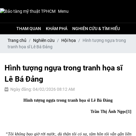
Menu
THAM QUAN
KHÁM PHÁ
NGHIÊN CỨU & TÌM HIỂU
Trang chủ
Nghiên cứu
Hội họa
Hình tượng ngựa trong
tranh họa sĩ Lê Bá Đảng
Hình tượng ngựa trong tranh họa sĩ
Lê Bá Đảng
Ngày đăng: 04/02/2026 08:12 AM
Hình tượng ngựa trong tranh họa sĩ Lê Bá Đảng
Trần Thị Ánh Ngọc
[1]
“Tôi không bao giờ rời nước, dù thân tôi có xa, tâm hồn tôi vẫn gắn liền