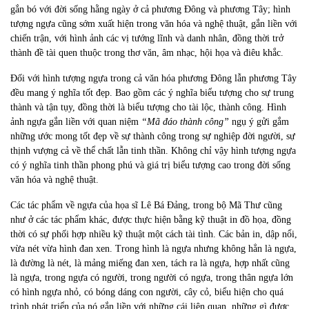
gắn bó với đời sống hằng ngày ở cả phương Đông và phương Tây; hình
tượng ngựa cũng sớm xuất hiện trong văn hóa và nghệ thuật, gắn liền với
chiến trận, với hình ảnh các vị tướng lĩnh và danh nhân, đồng thời trở
thành đề tài quen thuộc trong thơ văn, âm nhạc, hội họa và điêu khắc.
Đối với hình tượng ngựa trong cả văn hóa phương Đông lẫn phương Tây
đều mang ý nghĩa tốt đẹp. Bao gồm các ý nghĩa biểu tượng cho sự trung
thành và tận tụy, đồng thời là biểu tượng cho tài lộc, thành công. Hình
ảnh ngựa gắn liền với quan niệm
“Mã đáo thành công”
ngụ ý gửi gắm
những ước mong tốt đẹp về sự thành công trong sự nghiệp đời người, sự
thịnh vượng cả về thể chất lẫn tinh thần. Không chỉ vậy hình tượng ngựa
có ý nghĩa tinh thần phong phú và giá trị biểu tượng cao trong đời sống
văn hóa và nghệ thuật.
Các tác phẩm về ngựa của họa sĩ Lê Bá Đảng, trong bộ Mã Thư cũng
như ở các tác phẩm khác, được thực hiện bằng kỹ thuật in đồ họa, đồng
thời có sự phối hợp nhiều kỹ thuật một cách tài tình. Các bản in, dập nổi,
vừa nét vừa hình đan xen. Trong hình là ngựa nhưng không hẳn là ngựa,
là đường là nét, là mảng miếng đan xen, tách ra là ngựa, hợp nhất cũng
là ngựa, trong ngựa có người, trong người có ngựa, trong thân ngựa lớn
có hình ngựa nhỏ, có bóng dáng con người, cây cỏ, biểu hiện cho quá
trình phát triển của nó gắn liền với những cái liên quan, những gì được