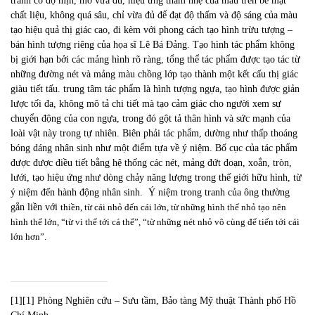
tranh có độ mịn, mờ vừa đủ, hiệu ứng thấm nhẹ của màu trên bề mặt
chất liệu, không quá sâu, chỉ vừa đủ để đạt độ thấm và độ sáng của màu
tạo hiệu quả thị giác cao, đi kèm với phong cách tạo hình trừu tượng –
bán hình tượng riêng của họa sĩ Lê Bá Đảng. Tạo hình tác phẩm không
bị giới hạn bởi các mảng hình rõ ràng, tổng thể tác phẩm được tạo tác từ
những đường nét và mảng màu chồng lớp tạo thành một kết cấu thị giác
giàu tiết tấu. trung tâm tác phẩm là hình tượng ngựa, tạo hình được giản
lược tối đa, không mô tả chi tiết mà tạo cảm giác cho người xem sự
chuyển động của con ngựa, trong đó gột tả thân hình và sức mạnh của
loài vật này trong tự nhiên. Biên phải tác phẩm, dường như thấp thoáng
bóng dáng nhân sinh như một điểm tựa về ý niệm. Bố cục của tác phẩm
được được điều tiết bằng hệ thống các nét, mảng đứt đoạn, xoắn, tròn,
lưới, tạo hiệu ứng như dòng chảy năng lượng trong thế giới hữu hình, từ
ý niệm đến hành động nhân sinh. Ý niệm trong tranh của ông thường
gắn liền với
thiền, từ cái nhỏ đến cái lớn, từ những hình thể nhỏ tạo nên
hình thể lớn, “từ vi thể tới cá thể”, “từ những nét nhỏ vô cùng để tiến tới cái
lớn hơn”.
[1]
[1]
Phòng Nghiên cứu – Sưu tầm, Bảo tàng Mỹ thuật Thành phố Hồ