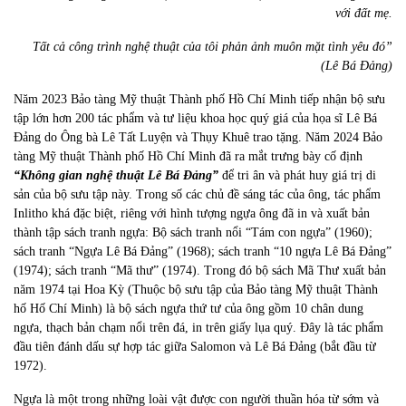
với đất mẹ.
Tất cả công trình nghệ thuật của tôi phản ảnh muôn mặt tình yêu đó”
(Lê Bá Đảng)
Năm 2023 Bảo tàng Mỹ thuật Thành phố Hồ Chí Minh tiếp nhận bộ sưu
tập lớn hơn 200 tác phẩm và tư liệu khoa học quý giá của họa sĩ Lê Bá
Đảng do Ông bà Lê Tất Luyện và Thụy Khuê trao tặng. Năm 2024 Bảo
tàng Mỹ thuật Thành phố Hồ Chí Minh đã ra mắt trưng bày cố định
“Không gian nghệ thuật Lê Bá Đảng”
để tri ân và phát huy giá trị di
sản của bộ sưu tập này. Trong số các chủ đề sáng tác của ông, tác phẩm
Inlitho khá đặc biệt, riêng với hình tượng ngựa ông đã in và xuất bản
thành tập sách tranh ngựa: Bộ sách tranh nổi “Tám con ngựa” (1960);
sách tranh “Ngựa Lê Bá Đảng” (1968); sách tranh “10 ngựa Lê Bá Đảng”
(1974); sách tranh “Mã thư” (1974). Trong đó bộ sách Mã Thư xuất bản
năm 1974 tại Hoa Kỳ (Thuộc bộ sưu tập của Bảo tàng Mỹ thuật Thành
hố Hố Chí Minh)
là
bộ sách ngựa thứ tư của ông gồm 10 chân dung
ngựa, thạch bản chạm nổi trên đá, in trên giấy lụa quý. Đây là tác phẩm
đầu tiên đánh dấu sự hợp tác giữa Salomon và Lê Bá Đảng (bắt đầu từ
1972).
Ngựa là một trong những loài vật được con người thuần hóa từ sớm và