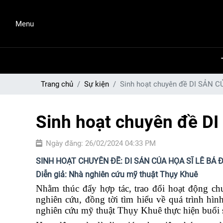
Menu
Trang chủ
Sự kiện
Sinh hoạt chuyên đề DI SẢN 
Sinh hoạt chuyên đề D
Ngày đăng: 26/02/2024 04:33 PM
SINH HOẠT CHUYÊN ĐỀ: DI SẢN CỦA HỌA SĨ LÊ BÁ 
Diễn giả: Nhà nghiên cứu mỹ thuật Thụy Khuê
Nhằm thúc đẩy hợp tác, trao đổi hoạt động c
nghiên
cứu, đồng tời
tìm hiểu về quá
trình hình
nghiên cứu mỹ thuật Thụy Khuê thực hiện buổi s