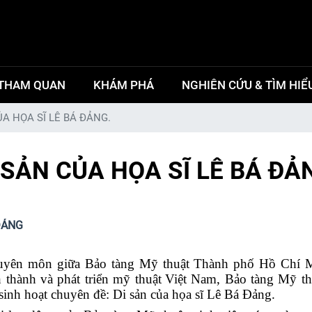
THAM QUAN
KHÁM PHÁ
NGHIÊN CỨU & TÌM HIỂ
CỦA HỌA SĨ LÊ BÁ ĐẢNG.
I SẢN CỦA HỌA SĨ LÊ BÁ ĐẢ
ĐẢNG
huyên môn giữa Bảo tàng Mỹ thuật Thành phố Hồ Chí Mi
 thành và phát triển
mỹ thuật
Việt Nam, Bảo tàng Mỹ t
inh hoạt chuyên đề: Di sản của họa sĩ Lê Bá Đảng.