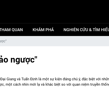
THAM QUAN
KHÁM PHÁ
NGHIÊN CỨU & TÌM HIỂ
ược"
đảo ngược"
Đại Giang và Tuấn Định là một sự kiện đáng chú ý, đặc biệt với nhữn
c, một cách nhìn mới lạ và khác biệt so với quan niệm truyền thốn