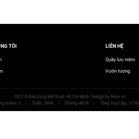
ÚNG TÔI
LIÊN HỆ
h
Quầy lưu niệm
ãm
Vườn tượng
2021 © Bảo tàng Mỹ thuật Hồ Chí Minh. Design by
Nina.vn
g online: 2
Tuần: 2998
Tháng: 4874
Tổng truy cập: 113