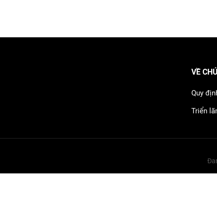
VỀ CH
Quy địn
Triển l
Đan