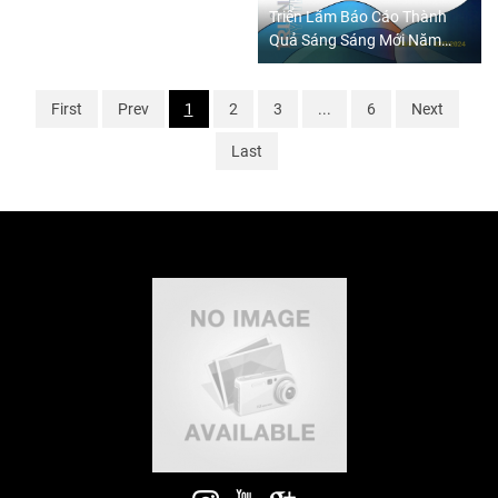
Triển Lãm Báo Cáo Thành
Quả Sáng Sáng Mới Năm
2024
First
Prev
1
2
3
...
6
Next
Last