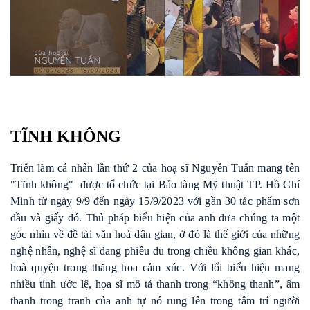
TĨNH KHÔNG
Triển lãm cá nhân
lần thứ 2
của hoạ sĩ Nguyễn Tuấn
mang tên
"
Tĩnh
k
hông
"
được tổ chức tại Bảo tàng Mỹ thuật TP. Hồ Chí
Minh
từ ngày 9/9 đến ngày 15/9/2023 với gần 30 tác phẩm sơn
dầu và giấy dó. Thủ pháp biểu hiện của anh đưa chúng ta một
góc nhìn về đề tài văn hoá dân gian, ở đó là thế giới của những
nghệ nhân, nghệ sĩ đang phiêu du trong chiều không gian khác,
hoà quyện trong thăng hoa cảm xúc. Với lối biểu hiện mang
nhiều tính ước lệ, h
ọa sĩ
mô tả thanh trong “không thanh”, âm
thanh trong tranh của anh tự nó rung lên trong tâm trí người