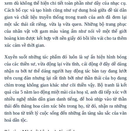
xem dù không thể hiện
chi tiết toàn
phần
như dây của nhạc cụ.
Cách bố cục và tạo hình cũng như sự dung hoà giữa đề tài dân
gian và chất liệu truyền thống trong tranh của anh đã đem lại
một sắc thái rất riêng, vừa lạ vừa quen. Những bộ trang phục
của nhân vật với gam màu vàng ấm như nói về một thế giới
hoàng kim được kết hợp với nền giấy dó bồi lên vải cho ta thêm
xúc cảm về thời gian.
Xuyên suốt những tác phẩm đó luôn là sự ẩn hiện hình bóng
của các thiền sư, vừa động lại vừa tĩnh, cái động ở đây dễ dàng
nhận ra bởi tư thế dáng người hay động tác bàn tay đang lướt
trên cung đàn nhưng lại rất tĩnh bởi như thần thái của họ đang
chìm trong không gian khác như cõi thiền vậy. Bộ tranh là kết
quả của 5 năm lao động miệt mài của hoạ sĩ, anh đã tiếp xúc với
nhiều nghệ nhân dân gian danh tiếng, để hoà nhịp vào từ thần
thái đến thăng hoa cảm xúc bên trong họ, từ đó, nhận ra những
tinh hoa từ triết lý cuộc sống đến những ẩn tàng sâu sắc của văn
hoá dân tộc.