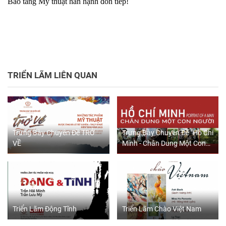
Bảo tàng Mỹ thuật hân hạnh đón tiếp!
TRIỂN LÃM LIÊN QUAN
Trưng Bày Chuyên Đề TRỞ
Trưng Bày Chuyên Đề "Hồ Chí
VỀ
Minh - Chân Dung Một Con
Người"
Triển Lãm Động Tĩnh
Triển Lãm Chào Việt Nam