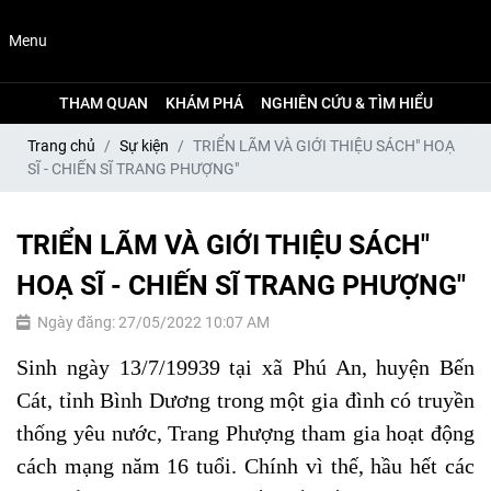
Menu
THAM QUAN
KHÁM PHÁ
NGHIÊN CỨU & TÌM HIỂU
Trang chủ
Sự kiện
TRIỂN LÃM VÀ GIỚI THIỆU SÁCH" HOẠ
SĨ - CHIẾN SĨ TRANG PHƯỢNG"
TRIỂN LÃM VÀ GIỚI THIỆU SÁCH"
HOẠ SĨ - CHIẾN SĨ TRANG PHƯỢNG"
Ngày đăng: 27/05/2022 10:07 AM
Sinh ngày 13/7/19939 tại xã Phú An, huyện Bến
Cát, tỉnh Bình Dương trong một gia đình có truyền
thống yêu nước, Trang Phượng tham gia hoạt động
cách mạng năm 16 tuổi. Chính vì thế, hầu hết các